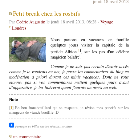
jeudi 18 avril 2013
Petit break chez les rosbifs
Par
Cedric Augustin
le jeudi 18 avril 2013, 08:28 -
Voyage
Londres
Nous partons en vacances en famille
quelques jours visiter la capitale de la
[
1
]
perfide Albion
, sur les pas d'un célèbre
magicien balafré.
Comme je ne suis pas certain d'avoir accès
comme je le voudrais au net, je passe les commentaires du blog en
modération à priori durant ces minis vacances. Donc ne vous
étonnez pas si vos commentaires mettent quelques jours avant
d’apparaître, je les libérerai quant j'aurais un accès au web.
Note
[
1
] En bon franchouillard qui se respecte, je révise mes poncifs sur les
mangeurs de viande bouillie :D
Partager ce billet sur les réseaux sociaux
un commentaire