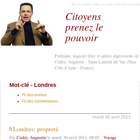
Aller au contenu
|
Aller au menu
|
Aller à la recherche
Citoyens
prenez le
pouvoir
Politique, logiciel libre et autres digressions de
Cédric Augustin - Saint Laurent du Var (Nice
Côte d'Azur - France)
Mot-clé - Londres
Fil des entrées
Fil des commentaires
mardi 30 avril 2013
Londres: propreté
Par
Cedric Augustin
le mardi 30 avril 2013, 08:05 -
Voyage