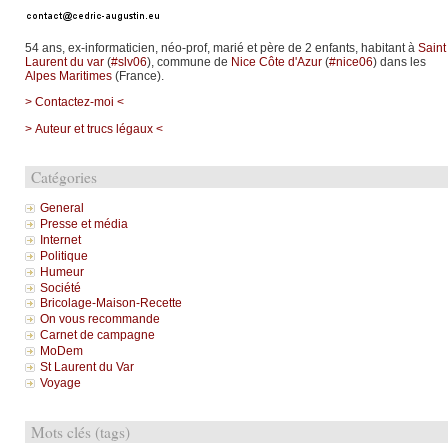
54 ans, ex-informaticien, néo-prof, marié et père de 2 enfants, habitant à
Saint
Laurent du var
(
#slv06
), commune de
Nice Côte d'Azur
(
#nice06
) dans les
Alpes Maritimes
(France).
> Contactez-moi <
> Auteur et trucs légaux <
Catégories
General
Presse et média
Internet
Politique
Humeur
Société
Bricolage-Maison-Recette
On vous recommande
Carnet de campagne
MoDem
St Laurent du Var
Voyage
Mots clés (tags)