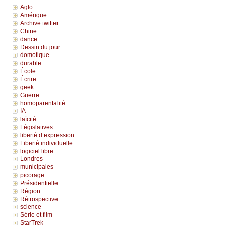
Aglo
Amérique
Archive twitter
Chine
dance
Dessin du jour
domotique
durable
École
Écrire
geek
Guerre
homoparentalité
IA
laïcité
Législatives
liberté d expression
Liberté individuelle
logiciel libre
Londres
municipales
picorage
Présidentielle
Région
Rétrospective
science
Série et film
StarTrek