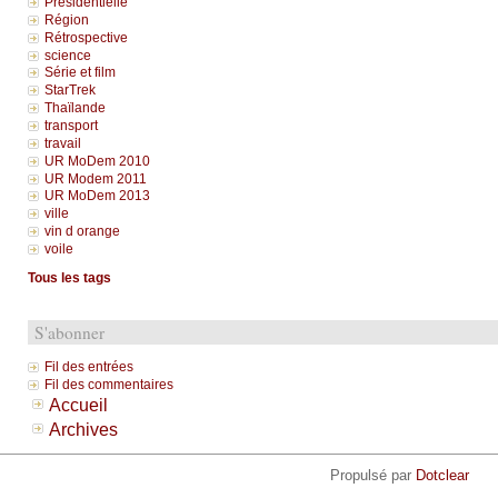
Présidentielle
Région
Rétrospective
science
Série et film
StarTrek
Thaïlande
transport
travail
UR MoDem 2010
UR Modem 2011
UR MoDem 2013
ville
vin d orange
voile
Tous les tags
S'abonner
Fil des entrées
Fil des commentaires
Accueil
Archives
Propulsé par
Dotclear