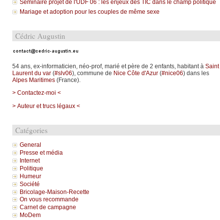
Séminaire projet de l'UDF 06 : les enjeux des TIC dans le champ politique
Mariage et adoption pour les couples de même sexe
Cédric Augustin
54 ans, ex-informaticien, néo-prof, marié et père de 2 enfants, habitant à
Saint
Laurent du var
(
#slv06
), commune de
Nice Côte d'Azur
(
#nice06
) dans les
Alpes Maritimes
(France).
> Contactez-moi <
> Auteur et trucs légaux <
Catégories
General
Presse et média
Internet
Politique
Humeur
Société
Bricolage-Maison-Recette
On vous recommande
Carnet de campagne
MoDem