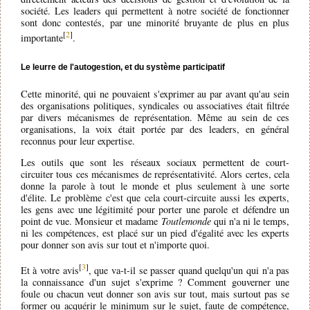
société. Les leaders qui permettent à notre société de fonctionner
sont donc contestés, par une minorité bruyante de plus en plus
[
2
]
importante
.
Le leurre de l'autogestion, et du système participatif
Cette minorité, qui ne pouvaient s'exprimer au par avant qu'au sein
des organisations politiques, syndicales ou associatives était filtrée
par divers mécanismes de représentation. Même au sein de ces
organisations, la voix était portée par des leaders, en général
reconnus pour leur expertise.
Les outils que sont les réseaux sociaux permettent de court-
circuiter tous ces mécanismes de représentativité. Alors certes, cela
donne la parole à tout le monde et plus seulement à une sorte
d'élite. Le problème c'est que cela court-circuite aussi les experts,
les gens avec une légitimité pour porter une parole et défendre un
point de vue. Monsieur et madame
Toutlemonde
qui n'a ni le temps,
ni les compétences, est placé sur un pied d'égalité avec les experts
pour donner son avis sur tout et n'importe quoi.
[
3
]
Et à votre avis
, que va-t-il se passer quand quelqu'un qui n'a pas
la connaissance d'un sujet s'exprime ? Comment gouverner une
foule ou chacun veut donner son avis sur tout, mais surtout pas se
former ou acquérir le minimum sur le sujet, faute de compétence,