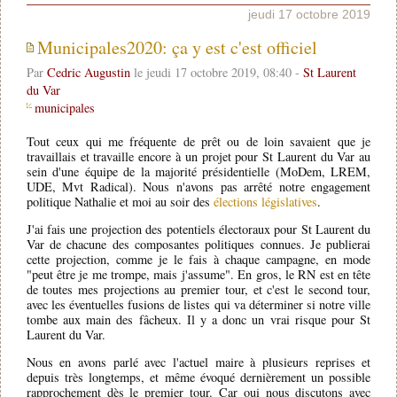
jeudi 17 octobre 2019
Municipales2020: ça y est c'est officiel
Par
Cedric Augustin
le jeudi 17 octobre 2019, 08:40 -
St Laurent
du Var
municipales
Tout ceux qui me fréquente de prêt ou de loin savaient que je
travaillais et travaille encore à un projet pour St Laurent du Var au
sein d'une équipe de la majorité présidentielle (MoDem, LREM,
UDE, Mvt Radical). Nous n'avons pas arrêté notre engagement
politique Nathalie et moi au soir des
élections législatives
.
J'ai fais une projection des potentiels électoraux pour St Laurent du
Var de chacune des composantes politiques connues. Je publierai
cette projection, comme je le fais à chaque campagne, en mode
"peut être je me trompe, mais j'assume". En gros, le RN est en tête
de toutes mes projections au premier tour, et c'est le second tour,
avec les éventuelles fusions de listes qui va déterminer si notre ville
tombe aux main des fâcheux. Il y a donc un vrai risque pour St
Laurent du Var.
Nous en avons parlé avec l'actuel maire à plusieurs reprises et
depuis très longtemps, et même évoqué dernièrement un possible
rapprochement dès le premier tour. Car oui nous discutons avec