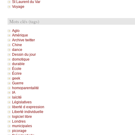
St Laurent du Var
Voyage
Mots clés (tags)
Aglo
Amérique
Archive twitter
Chine
dance
Dessin du jour
domotique
durable
École
Écrire
geek
Guerre
homoparentalité
IA
laïcité
Législatives
liberté d expression
Liberté individuelle
logiciel libre
Londres
municipales
picorage