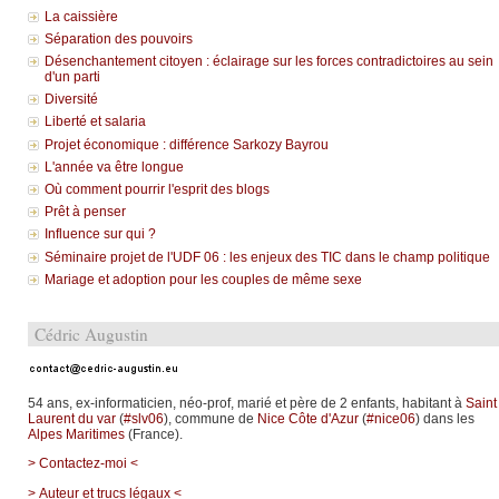
La caissière
Séparation des pouvoirs
Désenchantement citoyen : éclairage sur les forces contradictoires au sein
d'un parti
Diversité
Liberté et salaria
Projet économique : différence Sarkozy Bayrou
L'année va être longue
Où comment pourrir l'esprit des blogs
Prêt à penser
Influence sur qui ?
Séminaire projet de l'UDF 06 : les enjeux des TIC dans le champ politique
Mariage et adoption pour les couples de même sexe
Cédric Augustin
54 ans, ex-informaticien, néo-prof, marié et père de 2 enfants, habitant à
Saint
Laurent du var
(
#slv06
), commune de
Nice Côte d'Azur
(
#nice06
) dans les
Alpes Maritimes
(France).
> Contactez-moi <
> Auteur et trucs légaux <