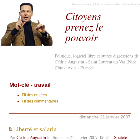
Aller au contenu
|
Aller au menu
|
Aller à la recherche
Citoyens
prenez le
pouvoir
Politique, logiciel libre et autres digressions de
Cédric Augustin - Saint Laurent du Var (Nice
Côte d'Azur - France)
Mot-clé - travail
Fil des entrées
Fil des commentaires
dimanche 21 janvier 2007
Liberté et salaria
Par
Cedric Augustin
le dimanche 21 janvier 2007, 06:41 -
Société