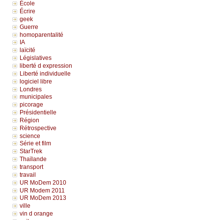
École
Écrire
geek
Guerre
homoparentalité
IA
laïcité
Législatives
liberté d expression
Liberté individuelle
logiciel libre
Londres
municipales
picorage
Présidentielle
Région
Rétrospective
science
Série et film
StarTrek
Thaïlande
transport
travail
UR MoDem 2010
UR Modem 2011
UR MoDem 2013
ville
vin d orange