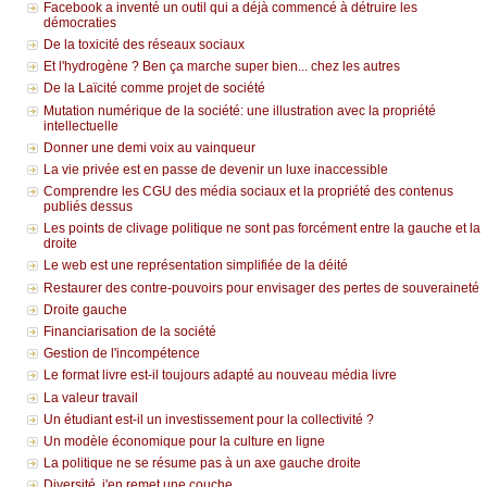
Facebook a inventé un outil qui a déjà commencé à détruire les
démocraties
De la toxicité des réseaux sociaux
Et l'hydrogène ? Ben ça marche super bien... chez les autres
De la Laïcité comme projet de société
Mutation numérique de la société: une illustration avec la propriété
intellectuelle
Donner une demi voix au vainqueur
La vie privée est en passe de devenir un luxe inaccessible
Comprendre les CGU des média sociaux et la propriété des contenus
publiés dessus
Les points de clivage politique ne sont pas forcément entre la gauche et la
droite
Le web est une représentation simplifiée de la déité
Restaurer des contre-pouvoirs pour envisager des pertes de souveraineté
Droite gauche
Financiarisation de la société
Gestion de l'incompétence
Le format livre est-il toujours adapté au nouveau média livre
La valeur travail
Un étudiant est-il un investissement pour la collectivité ?
Un modèle économique pour la culture en ligne
La politique ne se résume pas à un axe gauche droite
Diversité, j'en remet une couche