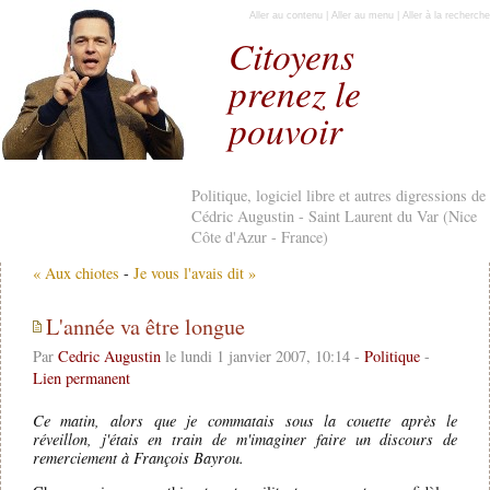
Aller au contenu
|
Aller au menu
|
Aller à la recherche
Citoyens
prenez le
pouvoir
Politique, logiciel libre et autres digressions de
Cédric Augustin - Saint Laurent du Var (Nice
Côte d'Azur - France)
« Aux chiotes
-
Je vous l'avais dit »
L'année va être longue
Par
Cedric Augustin
le lundi 1 janvier 2007, 10:14 -
Politique
-
Lien permanent
Ce matin, alors que je commatais sous la couette après le
réveillon, j'étais en train de m'imaginer faire un discours de
remerciement à François Bayrou.