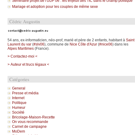
Séminaire projet de l'UDF 06 : les enjeux des TIC dans le champ politique
Mariage et adoption pour les couples de même sexe
Cédric Augustin
54 ans, ex-informaticien, néo-prof, marié et père de 2 enfants, habitant à
Saint
Laurent du var
(
#slv06
), commune de
Nice Côte d'Azur
(
#nice06
) dans les
Alpes Maritimes
(France).
> Contactez-moi <
> Auteur et trucs légaux <
Catégories
General
Presse et média
Internet
Politique
Humeur
Société
Bricolage-Maison-Recette
On vous recommande
Carnet de campagne
MoDem