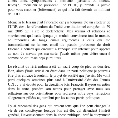
Chers amis, sympathisants et militants, passants ou fidèles,
Rudy(*), monsieur le président... de l'UDF, je prends la parole
pour vous raconter (brièvement) ce qui m'a fait devenir un militant
de l'UDF.
Même si le terrain était favorable car j'ai toujours été un électeur de
l'UDF, c'est le référendum du Traité constitutionnel européen du 29
mai 2005 qui a été le déclencheur. Mes voisins et relations se
souviennent qu'à cette époque je voulais convaincre tout le monde.
Je répondais de longs email argumentés à ceux qui me
transmettaient ce fameux email du pseudo professeur de droit
Etienne Chouard qui circulait à l'époque sur internet pour appeler
au non. Je n'avais pas ma carte, j'avais même peur d'être encarté
comme on dit, mais déjà je militais.
Le résultat du référendum a été un sacré coup de pied au derrière.
Bon, alors j'irais voir si en étant dans un parti politique je pourrais
être plus efficace à soutenir le projet de société que j'avais. Me voilà
parti quelques semaines plus tard à l'université d'été des Jeunes
UDF. J'y ai écouté pour la deuxième fois François Bayrou en entier
dans le texte, prendre son temps pour partager avec nous ses
réflexions sur des orientations pour redresser notre pays, réflexions
allègrement pillées aujourd'hui par les autres partis politiques.
J'y ai rencontré des gens qui croient tous que l'on peut changer la
vie de ces concitoyens lorsque l'on est élu, qui défendent l'intérêt
général, l'investissement dans la chose publique, bref la citoyenneté