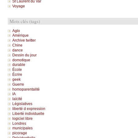
St Laurent du Var
Voyage
Mots clés (tags)
Aglo
Amérique
Archive twitter
Chine
dance
Dessin du jour
domotique
durable
École
Écrire
geek
Guerre
homoparentalité
IA
laïcité
Législatives
liberté d expression
Liberté individuelle
logiciel libre
Londres
municipales
picorage