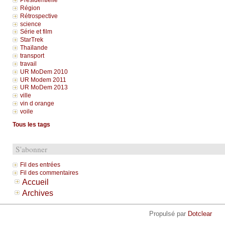
Présidentielle
Région
Rétrospective
science
Série et film
StarTrek
Thaïlande
transport
travail
UR MoDem 2010
UR Modem 2011
UR MoDem 2013
ville
vin d orange
voile
Tous les tags
S'abonner
Fil des entrées
Fil des commentaires
Accueil
Archives
Propulsé par
Dotclear