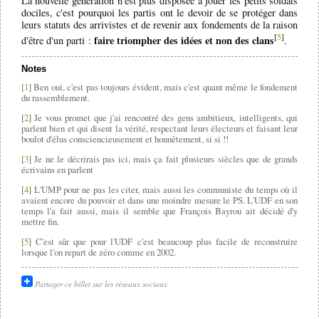
La nouvelle génération n'est plus disposée à jouer les petits soldats
dociles, c'est pourquoi les partis ont le devoir de se protéger dans
leurs statuts des arrivistes et de revenir aux fondements de la raison
[
5
]
faire triompher des idées et non des clans
d'être d'un parti :
.
Notes
[
1
] Ben oui, c'est pas toujours évident, mais c'est quant même le fondement
du rassemblement.
[
2
] Je vous promet que j'ai rencontré des gens ambitieux, intelligents, qui
parlent bien et qui disent la vérité, respectant leurs électeurs et faisant leur
boulot d'élus consciencieusement et honnêtement, si si !!
[
3
] Je ne le décrirais pas ici, mais ça fait plusieurs siècles que de grands
écrivains en parlent
[
4
] L'UMP pour ne pas les citer, mais aussi les communiste du temps où il
avaient encore du pouvoir et dans une moindre mesure le PS. L'UDF en son
temps l'a fait aussi, mais il semble que François Bayrou ait décidé d'y
mettre fin.
[
5
] C'est sûr que pour l'UDF c'est beaucoup plus facile de reconstruire
lorsque l'on repart de zéro comme en 2002.
Partager ce billet sur les réseaux sociaux