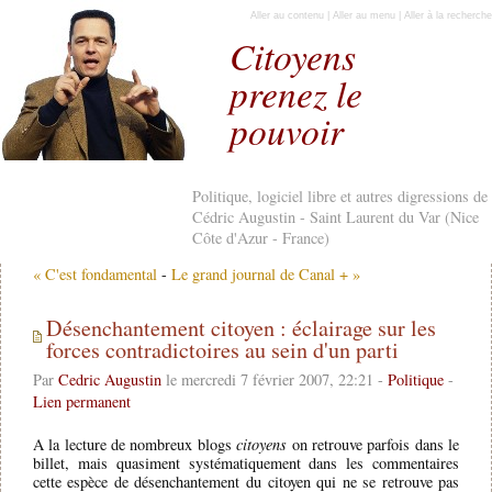
Aller au contenu
|
Aller au menu
|
Aller à la recherche
Citoyens
prenez le
pouvoir
Politique, logiciel libre et autres digressions de
Cédric Augustin - Saint Laurent du Var (Nice
Côte d'Azur - France)
« C'est fondamental
-
Le grand journal de Canal + »
Désenchantement citoyen : éclairage sur les
forces contradictoires au sein d'un parti
Par
Cedric Augustin
le mercredi 7 février 2007, 22:21 -
Politique
-
Lien permanent
A la lecture de nombreux blogs
citoyens
on retrouve parfois dans le
billet, mais quasiment systématiquement dans les commentaires
cette espèce de désenchantement du citoyen qui ne se retrouve pas