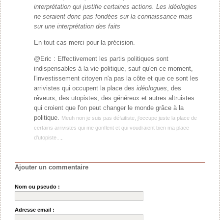
interprétation qui justifie certaines actions. Les idéologies
ne seraient donc pas fondées sur la connaissance mais
sur une interprétation des faits
En tout cas merci pour la précision.
@Eric : Effectivement les partis politiques sont
indispensables à la vie politique, sauf qu'en ce moment,
l'investissement citoyen n'a pas la côte et que ce sont les
arrivistes qui occupent la place des
idéologues
, des
rêveurs, des utopistes, des généreux et autres altruistes
qui croient que l'on peut changer le monde grâce à la
politique.
Meuh non je suis pas défaitiste, j'occupe juste la place de
certains arrivistes qui me gonflent et qui voudraient bien ma place
.
d'utopiste...
Ajouter un commentaire
Nom ou pseudo :
Adresse email :