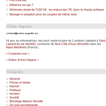
Prêt à penser
Influence sur qui ?
Séminaire projet de l'UDF 06 : les enjeux des TIC dans le champ politique
Mariage et adoption pour les couples de même sexe
Cédric Augustin
54 ans, ex-informaticien, néo-prof, marié et père de 2 enfants, habitant à
Saint
Laurent du var
(
#slv06
), commune de
Nice Côte d'Azur
(
#nice06
) dans les
Alpes Maritimes
(France).
> Contactez-moi <
> Auteur et trucs légaux <
Catégories
General
Presse et média
Internet
Politique
Humeur
Société
Bricolage-Maison-Recette
On vous recommande