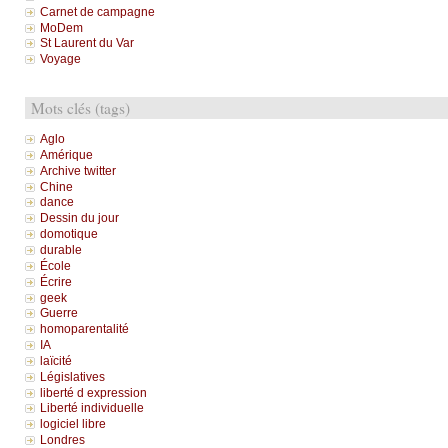
Carnet de campagne
MoDem
St Laurent du Var
Voyage
Mots clés (tags)
Aglo
Amérique
Archive twitter
Chine
dance
Dessin du jour
domotique
durable
École
Écrire
geek
Guerre
homoparentalité
IA
laïcité
Législatives
liberté d expression
Liberté individuelle
logiciel libre
Londres