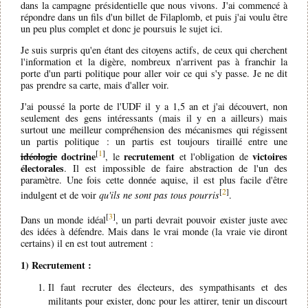
dans la campagne présidentielle que nous vivons. J'ai commencé à
répondre dans un fils d'un billet de Filaplomb, et puis j'ai voulu être
un peu plus complet et donc je poursuis le sujet ici.
Je suis surpris qu'en étant des citoyens actifs, de ceux qui cherchent
l'information et la digère, nombreux n'arrivent pas à franchir la
porte d'un parti politique pour aller voir ce qui s'y passe. Je ne dit
pas prendre sa carte, mais d'aller voir.
J'ai poussé la porte de l'UDF il y a 1,5 an et j'ai découvert, non
seulement des gens intéressants (mais il y en a ailleurs) mais
surtout une meilleur compréhension des mécanismes qui régissent
un partis politique : un partis est toujours tiraillé entre une
[
1
]
idéologie
doctrine
recrutement
victoires
, le
et l'obligation de
électorales
. Il est impossible de faire abstraction de l'un des
paramètre. Une fois cette donnée aquise, il est plus facile d'être
[
2
]
indulgent et de voir
qu'ils ne sont pas tous pourris
.
[
3
]
Dans un monde idéal
, un parti devrait pouvoir exister juste avec
des idées à défendre. Mais dans le vrai monde (la vraie vie diront
certains) il en est tout autrement :
1) Recrutement :
Il faut recruter des électeurs, des sympathisants et des
militants pour exister, donc pour les attirer, tenir un discourt