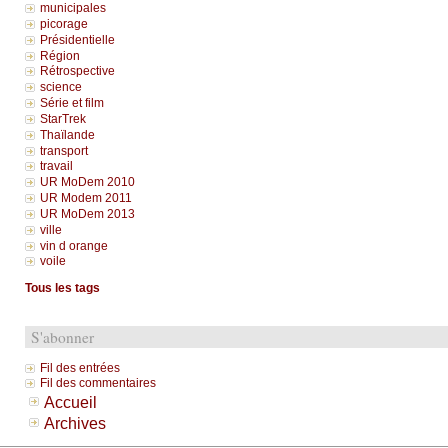
municipales
picorage
Présidentielle
Région
Rétrospective
science
Série et film
StarTrek
Thaïlande
transport
travail
UR MoDem 2010
UR Modem 2011
UR MoDem 2013
ville
vin d orange
voile
Tous les tags
S'abonner
Fil des entrées
Fil des commentaires
Accueil
Archives