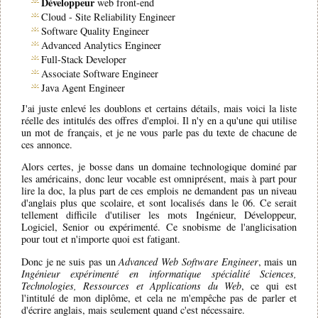
Développeur
web front-end
technologiques dont on ne voit qu'une toute petite fraction de
l'activité. Carole Cadwalladr a découvert ces réseaux sous-terrain
Cloud - Site Reliability Engineer
en investiguant sur les relations entre Trump et Farage au travers de
Software Quality Engineer
la société Cambridge Analytica. Un ex-employé lui a expliqué
Advanced Analytics Engineer
comment cette entreprise qui travaillait pour Trump et le Brexit,
Full-Stack Developer
constituait des profils politiques des gens pour identifier leurs peurs
Associate Software Engineer
et mieux les cibler sur Facebook via des publicités. Ceci a été fait
Java Agent Engineer
en collectant illégalement les profils de 87 million de d'internautes
via Facebook. Cette investigation a pris près d'un an, sous la
J'ai juste enlevé les doublons et certains détails, mais voici la liste
menace permanente du propriétaire de cette entreprise, le
réelle des intitulés des offres d'emploi. Il n'y en a qu'une qui utilise
milliardaire Robert Mercer, qui est aussi un des financeur de la
un mot de français, et je ne vous parle pas du texte de chacune de
campagne de Trump. Au moment de publier l'enquête, en plus de
ces annonce.
Cambridge Analytica, Facebook a également menacer de poursuivre
en justice si elle sortait. Mais elle a été publiée.
Alors certes, je bosse dans un domaine technologique dominé par
les américains, donc leur vocable est omniprésent, mais à part pour
Carole Cadwalladr interpelle les dirigeants ou fondateurs de
lire la doc, la plus part de ces emplois ne demandent pas un niveau
Facebook (Mark Zuckerberg), Google/Youtube (Larry Page, Sergey
d'anglais plus que scolaire, et sont localisés dans le 06. Ce serait
Brin), Twitter (Jack Dorsey) ainsi que leurs salariés et
tellement difficile d'utiliser les mots Ingénieur, Développeur,
investisseurs. Il y a 100 ans, on utilisait un canari dans les mines
Logiciel, Senior ou expérimenté. Ce snobisme de l'anglicisation
pour détecter le monoxyde de carbone, gaz toxique mais inodore.
pour tout et n'importe quoi est fatigant.
Aujourd'hui, la Grande Bretagne (et le brexit) sont le canari de cette
énorme expérimentation technologique que nous sommes en train
Donc je ne suis pas un
Advanced Web Software Engineer
, mais un
de vivre. La grande Bretagne subit ce qui arrive à une démocratie
Ingénieur expérimenté en informatique spécialité Sciences,
occidentale lorsque des siècles de lois électorales sont mises à mal
Technologies, Ressources et Applications du Web
, ce qui est
par la technologie. Notre démocratie est cassée, les lois électorales
l'intitulé de mon diplôme, et cela ne m'empêche pas de parler et
ne sont plus adaptées comme le rapporte un rapport du parlement.
d'écrire anglais, mais seulement quand c'est nécessaire.