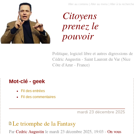
Aller au contenu
|
Aller au menu
|
Aller à la recherche
Citoyens
prenez le
pouvoir
Politique, logiciel libre et autres digressions de
Cédric Augustin - Saint Laurent du Var (Nice
Côte d'Azur - France)
Mot-clé - geek
Fil des entrées
Fil des commentaires
mardi 23 décembre 2025
Le triomphe de la Fantasy
Par
Cedric Augustin
le mardi 23 décembre 2025, 19:03 -
On vous