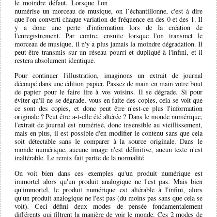
le moindre défaut. Lorsque l'on
numérise un morceau de musique, on l’échantillonne, c'est à dire
que l'on converti chaque variation de fréquence en des 0 et des 1. Il
y a donc une perte d'information lors de la création de
l'enregistrement. Par contre, ensuite lorsque l'on transmet le
morceau de musique, il n'y a plus jamais la moindre dégradation. Il
peut être transmis sur un réseau pourri et dupliqué à l'infini, et il
restera absolument identique.
Pour continuer l'illustration, imaginons un extrait de journal
découpé dans une édition papier. Passez de main en main votre bout
de papier pour le faire lire à vos voisins. Il se dégrade. Si pour
éviter qu'il ne se dégrade, vous en faite des copies, cela se voit que
ce sont des copies, et donc peut être n'est-ce plus l'information
originale ? Peut être a-t-elle été altérée ? Dans le monde numérique,
l'extrait de journal est numérisé, donc insensible au vieillissement,
mais en plus, il est possible d'en modifier le contenu sans que cela
soit détectable sans le comparer à la source originale. Dans le
monde numérique, aucune image n'est définitive, aucun texte n'est
inaltérable. Le remix fait partie de la normalité
On voit bien dans ces exemples qu'un produit numérique est
immortel alors qu'un produit analogique ne l'est pas. Mais bien
qu'immortel, le produit numérique est altérable à l'infini, alors
qu'un produit analogique ne l'est pas (du moins pas sans que cela se
voit). Ceci défini deux modes de pensée fondamentalement
différents qui filtrent la manière de voir le monde. Ces 2 modes de