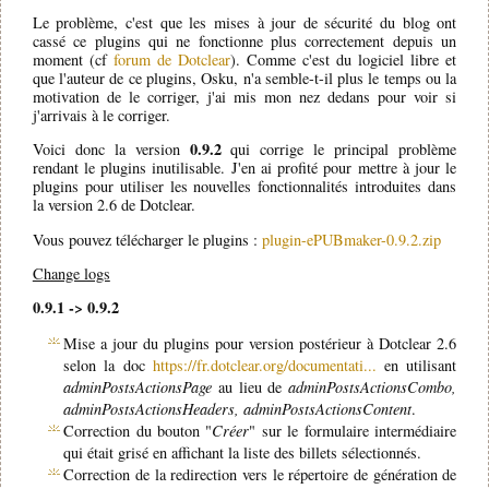
Le problème, c'est que les mises à jour de sécurité du blog ont
cassé ce plugins qui ne fonctionne plus correctement depuis un
moment (cf
forum de Dotclear
). Comme c'est du logiciel libre et
que l'auteur de ce plugins, Osku, n'a semble-t-il plus le temps ou la
motivation de le corriger, j'ai mis mon nez dedans pour voir si
j'arrivais à le corriger.
0.9.2
Voici donc la version
qui corrige le principal problème
rendant le plugins inutilisable. J'en ai profité pour mettre à jour le
plugins pour utiliser les nouvelles fonctionnalités introduites dans
la version 2.6 de Dotclear.
Vous pouvez télécharger le plugins :
plugin-ePUBmaker-0.9.2.zip
Change logs
0.9.1 -> 0.9.2
Mise a jour du plugins pour version postérieur à Dotclear 2.6
selon la doc
https://fr.dotclear.org/documentati...
en utilisant
adminPostsActionsPage
au lieu de
adminPostsActionsCombo,
adminPostsActionsHeaders, adminPostsActionsContent
.
Correction du bouton "
Créer
" sur le formulaire intermédiaire
qui était grisé en affichant la liste des billets sélectionnés.
Correction de la redirection vers le répertoire de génération de