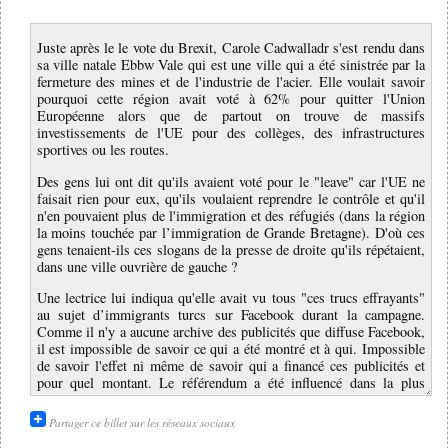
Juste après le le vote du Brexit, Carole Cadwalladr s'est rendu dans
sa ville natale Ebbw Vale qui est une ville qui a été sinistrée par la
fermeture des mines et de l'industrie de l'acier. Elle voulait savoir
pourquoi cette région avait voté à 62% pour quitter l'Union
Européenne alors que de partout on trouve de massifs
investissements de l'UE pour des collèges, des infrastructures
sportives ou les routes.
Des gens lui ont dit qu'ils avaient voté pour le "leave" car l'UE ne
faisait rien pour eux, qu'ils voulaient reprendre le contrôle et qu'il
n'en pouvaient plus de l'immigration et des réfugiés (dans la région
la moins touchée par l’immigration de Grande Bretagne). D'où ces
gens tenaient-ils ces slogans de la presse de droite qu'ils répétaient,
dans une ville ouvrière de gauche ?
Une lectrice lui indiqua qu'elle avait vu tous "ces trucs effrayants"
au sujet d’immigrants turcs sur Facebook durant la campagne.
Comme il n'y a aucune archive des publicités que diffuse Facebook,
il est impossible de savoir ce qui a été montré et à qui. Impossible
de savoir l'effet ni même de savoir qui a financé ces publicités et
pour quel montant. Le référendum a été influencé dans la plus
grande opacité. Le parlement anglais à demandé à Facebook ces
données qu'il possède, mais il a toujours refusé car il y a de
Partager ce billet sur les réseaux sociaux
nombreuse infractions qui ont été commises via Facebook. En effet,