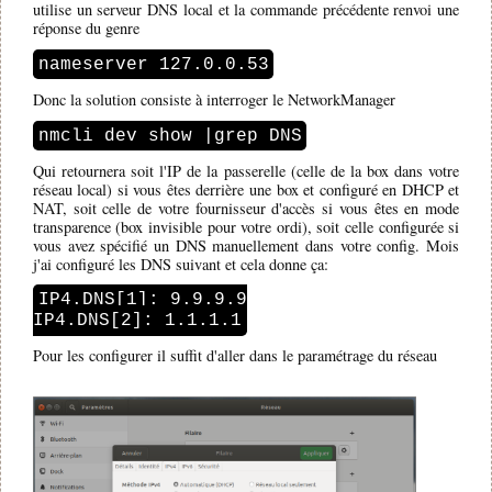
utilise un serveur DNS local et la commande précédente renvoi une
exercice, c'est un moment crucial. La démocratie n'est pas garantie
réponse du genre
et ce n'est pas inévitable. Nous devons nous battre et gagner. Nous
ne pouvons pas laisser ces entreprises technologiques avoir ce
nameserver 127.0.0.53
pouvoir sans contrôle. C'est à nous de reprendre le contrôle.
Donc la solution consiste à interroger le NetworkManager
nmcli dev show |grep DNS
Qui retournera soit l'IP de la passerelle (celle de la box dans votre
réseau local) si vous êtes derrière une box et configuré en DHCP et
NAT, soit celle de votre fournisseur d'accès si vous êtes en mode
transparence (box invisible pour votre ordi), soit celle configurée si
vous avez spécifié un DNS manuellement dans votre config. Mois
j'ai configuré les DNS suivant et cela donne ça:
IP4.DNS[1]: 9.9.9.9
IP4.DNS[2]: 1.1.1.1
Pour les configurer il suffit d'aller dans le paramétrage du réseau