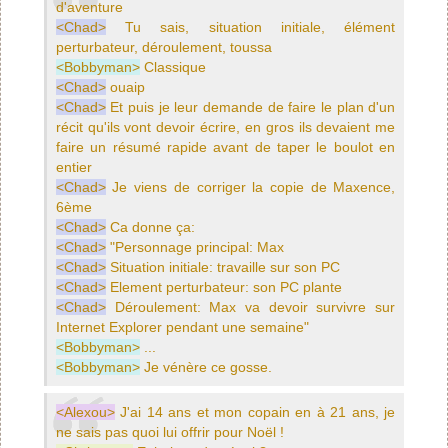
d'aventure
<Chad>
Tu sais, situation initiale, élément
perturbateur, déroulement, toussa
<Bobbyman>
Classique
<Chad>
ouaip
<Chad>
Et puis je leur demande de faire le plan d'un
récit qu'ils vont devoir écrire, en gros ils devaient me
faire un résumé rapide avant de taper le boulot en
entier
<Chad>
Je viens de corriger la copie de Maxence,
6ème
<Chad>
Ca donne ça:
<Chad>
"Personnage principal: Max
<Chad>
Situation initiale: travaille sur son PC
<Chad>
Element perturbateur: son PC plante
<Chad>
Déroulement: Max va devoir survivre sur
Internet Explorer pendant une semaine"
<Bobbyman>
...
<Bobbyman>
Je vénère ce gosse.
<Alexou>
J'ai 14 ans et mon copain en à 21 ans, je
ne sais pas quoi lui offrir pour Noël !