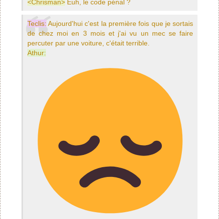
<Chrisman>
Euh, le code pénal ?
Teclis:
Aujourd'hui c'est la première fois que je sortais
de chez moi en 3 mois et j'ai vu un mec se faire
percuter par une voiture, c'était terrible.
Athur: