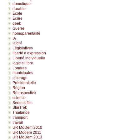
domotique
durable
École
Écrire
geek
Guerre
homoparentalité
IA
laïcité
Législatives
liberté d expression
Liberté individuelle
logiciel libre
Londres
municipales
picorage
Présidentielle
Région
Rétrospective
science
Série et film
StarTrek
Thaïlande
transport
travail
UR MoDem 2010
UR Modem 2011
UR MoDem 2013