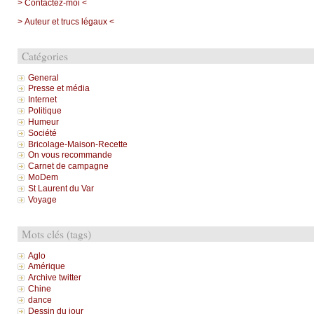
> Contactez-moi <
> Auteur et trucs légaux <
Catégories
General
Presse et média
Internet
Politique
Humeur
Société
Bricolage-Maison-Recette
On vous recommande
Carnet de campagne
MoDem
St Laurent du Var
Voyage
Mots clés (tags)
Aglo
Amérique
Archive twitter
Chine
dance
Dessin du jour