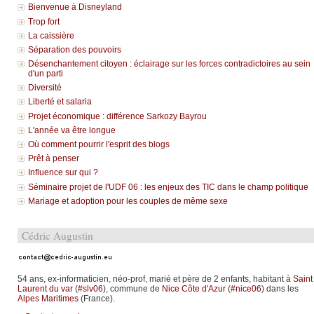
Bienvenue à Disneyland
Trop fort
La caissière
Séparation des pouvoirs
Désenchantement citoyen : éclairage sur les forces contradictoires au sein
d'un parti
Diversité
Liberté et salaria
Projet économique : différence Sarkozy Bayrou
L'année va être longue
Où comment pourrir l'esprit des blogs
Prêt à penser
Influence sur qui ?
Séminaire projet de l'UDF 06 : les enjeux des TIC dans le champ politique
Mariage et adoption pour les couples de même sexe
Cédric Augustin
54 ans, ex-informaticien, néo-prof, marié et père de 2 enfants, habitant à
Saint
Laurent du var
(
#slv06
), commune de
Nice Côte d'Azur
(
#nice06
) dans les
Alpes Maritimes
(France).