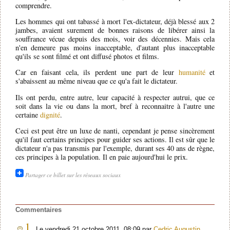
comprendre.
Les hommes qui ont tabassé à mort l'ex-dictateur, déjà blessé aux 2
jambes, avaient surement de bonnes raisons de libérer ainsi la
souffrance vécue depuis des mois, voir des décennies. Mais cela
n'en demeure pas moins inacceptable, d'autant plus inacceptable
qu'ils se sont filmé et ont diffusé photos et films.
Car en faisant cela, ils perdent une part de leur
humanité
et
s'abaissent au même niveau que ce qu'a fait le dictateur.
Ils ont perdu, entre autre, leur capacité à respecter autrui, que ce
soit dans la vie ou dans la mort, bref à reconnaitre à l'autre une
certaine
dignité
.
Ceci est peut être un luxe de nanti, cependant je pense sincèrement
qu'il faut certains principes pour guider ses actions. Il est sûr que le
dictateur n'a pas transmis par l'exemple, durant ses 40 ans de règne,
ces principes à la population. Il en paie aujourd'hui le prix.
Partager ce billet sur les réseaux sociaux
Commentaires
1.
Le vendredi 21 octobre 2011, 08:09 par
Cedric Augustin