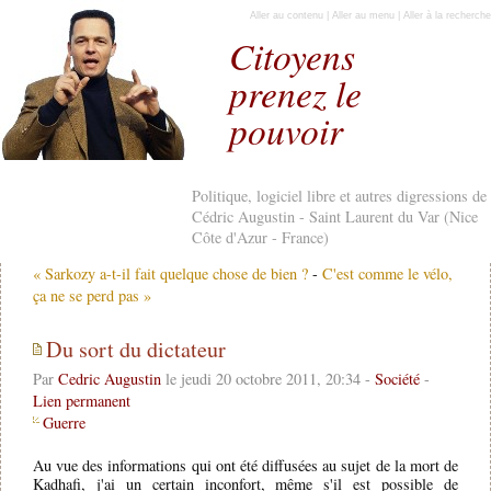
Aller au contenu
|
Aller au menu
|
Aller à la recherche
Citoyens
prenez le
pouvoir
Politique, logiciel libre et autres digressions de
Cédric Augustin - Saint Laurent du Var (Nice
Côte d'Azur - France)
« Sarkozy a-t-il fait quelque chose de bien ?
-
C'est comme le vélo,
ça ne se perd pas »
Du sort du dictateur
Par
Cedric Augustin
le jeudi 20 octobre 2011, 20:34 -
Société
-
Lien permanent
Guerre
Au vue des informations qui ont été diffusées au sujet de la mort de
Kadhafi, j'ai un certain inconfort, même s'il est possible de