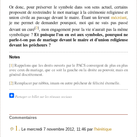
Or donc, pour préserver le symbole dans son sens actuel, certains
proposent de restreindre le mot mariage à la cérémonie religieuse et
union civile au passage devant le maire. Étant un fervent
mécréant
,
je me permet de demander pourquoi, moi qui ne suis pas passé
[
2
]
devant un curé
, mon engagement pour la vie n'aurait pas la même
Et puisque l'on en est aux symboles, pourquoi ne
symbolique ?
parle-t-on pas de mariage devant le maire et d'union religieuse
devant les prêcheurs ?
Notes
[
1
] Rappelons que les droits ouverts par le PACS convergent de plus en plus
avec ceux du mariage, que ce soit la gauche ou la droite au pouvoir, mais en
général discrètement.
[
2
] Remplacer par rabbin, imam ou autre prêcheur de félicité éternelle.
Partager ce billet sur les réseaux sociaux
Commentaires
1.
Le mercredi 7 novembre 2012, 11:46 par
l'hérétique