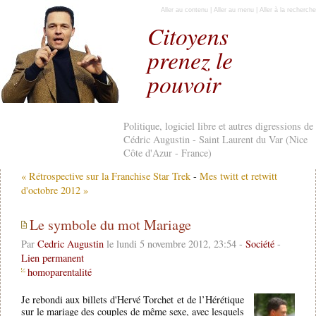
Aller au contenu
|
Aller au menu
|
Aller à la recherche
Citoyens
prenez le
pouvoir
Politique, logiciel libre et autres digressions de
Cédric Augustin - Saint Laurent du Var (Nice
Côte d'Azur - France)
« Rétrospective sur la Franchise Star Trek
-
Mes twitt et retwitt
d'octobre 2012 »
Le symbole du mot Mariage
Par
Cedric Augustin
le lundi 5 novembre 2012, 23:54 -
Société
-
Lien permanent
homoparentalité
Je rebondi aux billets d'Hervé Torchet et de l’Hérétique
sur le mariage des couples de même sexe, avec lesquels