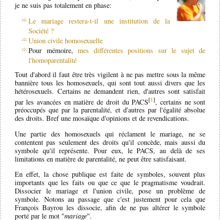
je ne suis pas totalement en phase:
Le mariage restera-t-il une institution de la
Société ?
Union civile homosexuelle
Pour mémoire,
mes différentes positions sur le sujet de
l'homoparentalité
Tout d'abord il faut être très vigilent à ne pas mettre sous la même
bannière tous les homosexuels, qui sont tout aussi divers que les
hétérosexuels. Certains ne demandent rien, d'autres sont satisfait
[
1
]
par les avancées en matière de droit du PACS
, certains ne sont
préoccupés que par la parentalité, et d'autres par l'égalité absolue
des droits. Bref une mosaïque d'opinions et de revendications.
Une partie des homosexuels qui réclament le mariage, ne se
contentent pas seulement des droits qu'il concède, mais aussi du
symbole qu'il représente. Pour eux, le PACS, au delà de ses
limitations en matière de parentalité, ne peut être satisfaisant.
En effet, la chose publique est faite de symboles, souvent plus
importants que les faits ou que ce que le pragmatisme voudrait.
Dissocier le mariage et l'union civile, pose un problème de
symbole. Notons au passage que c'est justement pour cela que
François Bayrou les dissocie, afin de ne pas altérer le symbole
porté par le mot "
mariage
".