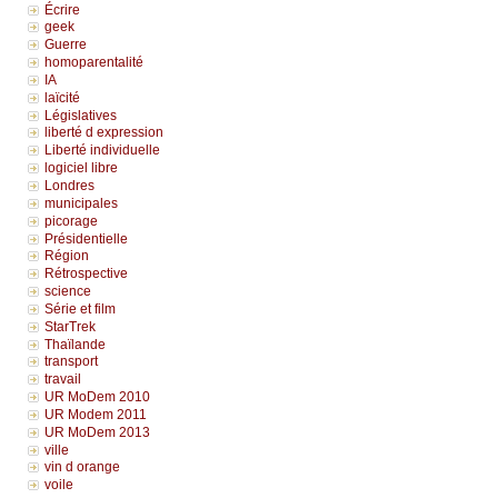
Écrire
geek
Guerre
homoparentalité
IA
laïcité
Législatives
liberté d expression
Liberté individuelle
logiciel libre
Londres
municipales
picorage
Présidentielle
Région
Rétrospective
science
Série et film
StarTrek
Thaïlande
transport
travail
UR MoDem 2010
UR Modem 2011
UR MoDem 2013
ville
vin d orange
voile