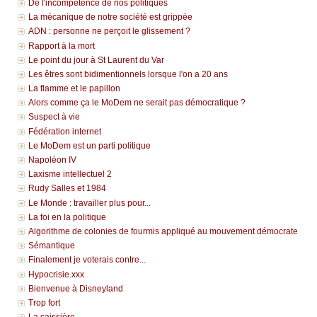
De l'incompétence de nos politiques
La mécanique de notre société est grippée
ADN : personne ne perçoit le glissement ?
Rapport à la mort
Le point du jour à St Laurent du Var
Les êtres sont bidimentionnels lorsque l'on a 20 ans
La flamme et le papillon
Alors comme ça le MoDem ne serait pas démocratique ?
Suspect à vie
Fédération internet
Le MoDem est un parti politique
Napoléon IV
Laxisme intellectuel 2
Rudy Salles et 1984
Le Monde : travailler plus pour...
La foi en la politique
Algorithme de colonies de fourmis appliqué au mouvement démocrate
Sémantique
Finalement je voterais contre...
Hypocrisie.xxx
Bienvenue à Disneyland
Trop fort