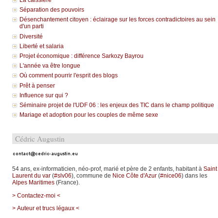
La caissière
Séparation des pouvoirs
Désenchantement citoyen : éclairage sur les forces contradictoires au sein
d'un parti
Diversité
Liberté et salaria
Projet économique : différence Sarkozy Bayrou
L'année va être longue
Où comment pourrir l'esprit des blogs
Prêt à penser
Influence sur qui ?
Séminaire projet de l'UDF 06 : les enjeux des TIC dans le champ politique
Mariage et adoption pour les couples de même sexe
Cédric Augustin
54 ans, ex-informaticien, néo-prof, marié et père de 2 enfants, habitant à
Saint
Laurent du var
(
#slv06
), commune de
Nice Côte d'Azur
(
#nice06
) dans les
Alpes Maritimes
(France).
> Contactez-moi <
> Auteur et trucs légaux <