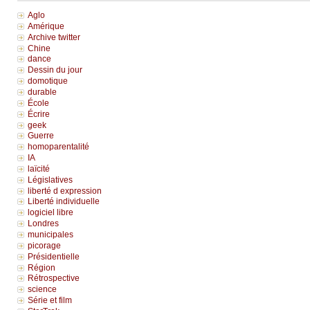
Aglo
Amérique
Archive twitter
Chine
dance
Dessin du jour
domotique
durable
École
Écrire
geek
Guerre
homoparentalité
IA
laïcité
Législatives
liberté d expression
Liberté individuelle
logiciel libre
Londres
municipales
picorage
Présidentielle
Région
Rétrospective
science
Série et film