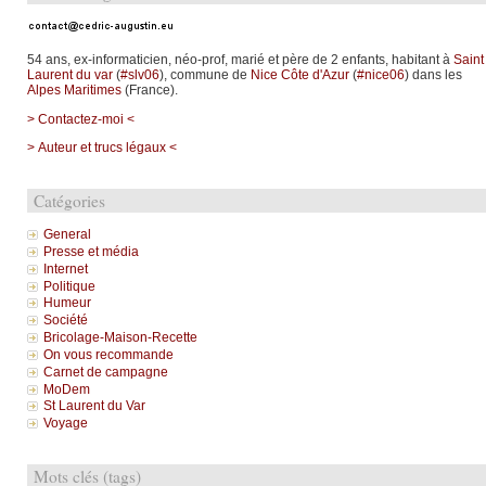
54 ans, ex-informaticien, néo-prof, marié et père de 2 enfants, habitant à
Saint
Laurent du var
(
#slv06
), commune de
Nice Côte d'Azur
(
#nice06
) dans les
Alpes Maritimes
(France).
> Contactez-moi <
> Auteur et trucs légaux <
Catégories
General
Presse et média
Internet
Politique
Humeur
Société
Bricolage-Maison-Recette
On vous recommande
Carnet de campagne
MoDem
St Laurent du Var
Voyage
Mots clés (tags)