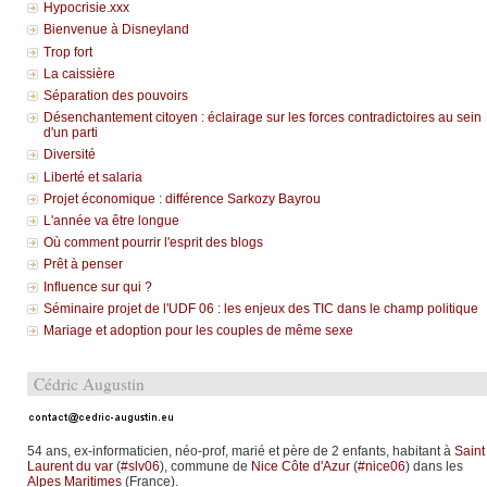
Hypocrisie.xxx
Bienvenue à Disneyland
Trop fort
La caissière
Séparation des pouvoirs
Désenchantement citoyen : éclairage sur les forces contradictoires au sein
d'un parti
Diversité
Liberté et salaria
Projet économique : différence Sarkozy Bayrou
L'année va être longue
Où comment pourrir l'esprit des blogs
Prêt à penser
Influence sur qui ?
Séminaire projet de l'UDF 06 : les enjeux des TIC dans le champ politique
Mariage et adoption pour les couples de même sexe
Cédric Augustin
54 ans, ex-informaticien, néo-prof, marié et père de 2 enfants, habitant à
Saint
Laurent du var
(
#slv06
), commune de
Nice Côte d'Azur
(
#nice06
) dans les
Alpes Maritimes
(France).