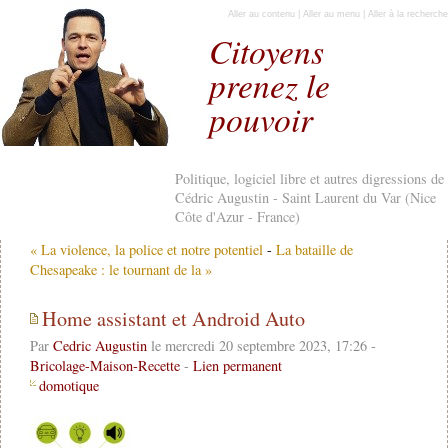
Aller au contenu
|
Aller au menu
|
Aller à la recherche
Citoyens
prenez le
pouvoir
Politique, logiciel libre et autres digressions de
Cédric Augustin - Saint Laurent du Var (Nice
Côte d'Azur - France)
« La violence, la police et notre potentiel
-
La bataille de
Chesapeake : le tournant de la »
Home assistant et Android Auto
Par
Cedric Augustin
le mercredi 20 septembre 2023, 17:26 -
Bricolage-Maison-Recette
-
Lien permanent
domotique