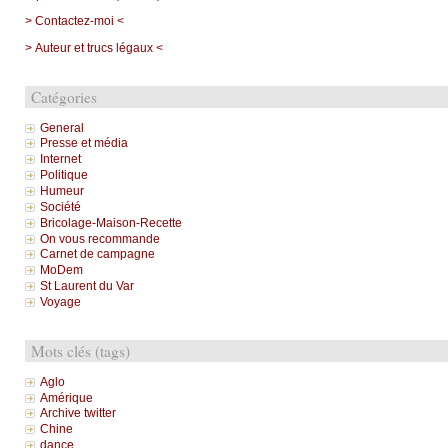
> Contactez-moi <
> Auteur et trucs légaux <
Catégories
General
Presse et média
Internet
Politique
Humeur
Société
Bricolage-Maison-Recette
On vous recommande
Carnet de campagne
MoDem
St Laurent du Var
Voyage
Mots clés (tags)
Aglo
Amérique
Archive twitter
Chine
dance