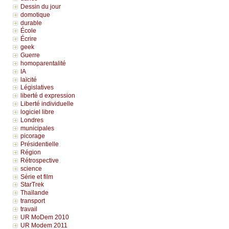
Dessin du jour
domotique
durable
École
Écrire
geek
Guerre
homoparentalité
IA
laïcité
Législatives
liberté d expression
Liberté individuelle
logiciel libre
Londres
municipales
picorage
Présidentielle
Région
Rétrospective
science
Série et film
StarTrek
Thaïlande
transport
travail
UR MoDem 2010
UR Modem 2011