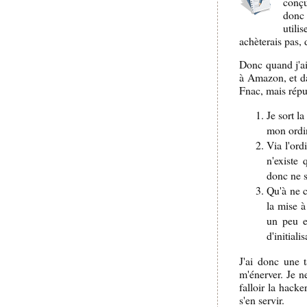
conçu
donc 
utili
achèterais pas,
Donc quand j'ai 
à Amazon, et da
Fnac, mais réput
Je sort la
mon ordi
Via l'ord
n'existe
donc ne s
Qu'à ne c
la mise à
un peu e
d'initiali
J'ai donc une 
m'énerver. Je n
falloir la hack
s'en servir.