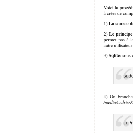
Voici la procéd
à créer de comp
La source de
1)
Le principe
2)
permet pas à la
autre utilisateu
Sqlite
3)
: sous 
sudo
4) On branche 
/media/cedric
cd /