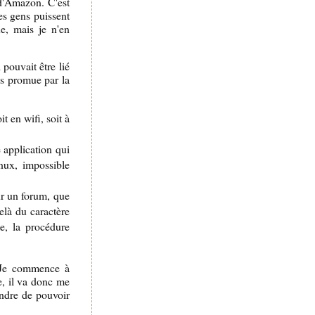
 d'Amazon. C'est
es gens puissent
e, mais je n'en
 pouvait être lié
es promue par la
it en wifi, soit à
e application qui
nux, impossible
ur un forum, que
elà du caractère
e, la procédure
. Je commence à
e, il va donc me
endre de pouvoir