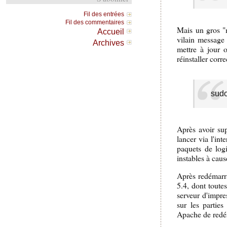
Fil des entrées
Fil des commentaires
Mais un gros "m
Accueil
vilain message 
Archives
mettre à jour 
réinstaller cor
sudo
Après avoir su
lancer via l'int
paquets de logi
instables à cau
Après redémarra
5.4, dont toutes
serveur d'impres
sur les partie
Apache de redé