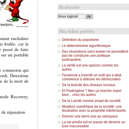
Rechercher
Mes billets préférés
autant enchaîner
Définition du populisme
a foulée, car la
Le déterminisme algorithmique
e passé de faire
Des révolutions sans leader ne permettent
 sur un portable
pas de construire une politique
participative
La vérité est une opinion comme les
de connexion qui
autres
 l'ordi. Deuxième
Facebook a inventé un outil qui a déjà
commencé à détruire les démocraties
eu de la mort de
De la toxicité des réseaux sociaux
Et l'hydrogène ? Ben ça marche super
bien... chez les autres
 mode Recovery,
De la Laïcité comme projet de société
Mutation numérique de la société: une
illustration avec la propriété intellectuelle
e de réparation
Donner une demi voix au vainqueur
La vie privée est en passe de devenir un
luxe inaccessible