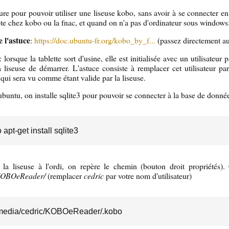
ure pour pouvoir utiliser une liseuse kobo, sans avoir à se connecter en 
te chez kobo ou la fnac, et quand on n'a pas d'ordinateur sous windows
 l'astuce
:
https://doc.ubuntu-fr.org/kobo_by_f...
(passez directement au
: lorsque la tablette sort d'usine, elle est initialisée avec un utilisateur 
 liseuse de démarrer. L'astuce consiste à remplacer cet utilisateur pa
r qui sera vu comme étant valide par la liseuse.
ubuntu, on installe sqlite3 pour pouvoir se connecter à la base de donnée
 apt-get install sqlite3
la liseuse à l'ordi, on repère le chemin (bouton droit propriétés).
/KOBOeReader/
(remplacer
cedric
par votre nom d'utilisateur)
media/cedric/KOBOeReader/.kobo