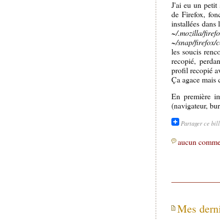
J'ai eu un peti
de Firefox, fo
installées dans 
~/.mozilla/firef
~/snap/firefox/
les soucis renco
recopié, perdan
profil recopié 
Ça agace mais c
En première imp
(navigateur, bur
Partager ce bil
aucun comme
Mes derni